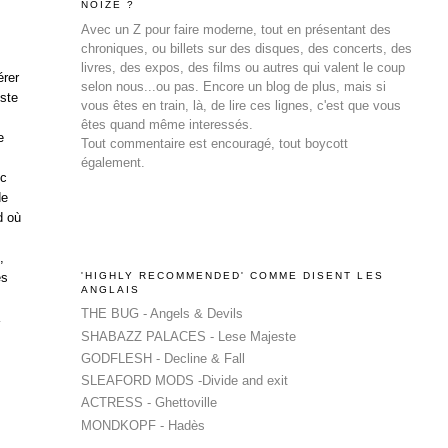
NOIZE ?
Avec un Z pour faire moderne, tout en présentant des
chroniques, ou billets sur des disques, des concerts, des
livres, des expos, des films ou autres qui valent le coup
érer
selon nous...ou pas. Encore un blog de plus, mais si
este
vous êtes en train, là, de lire ces lignes, c'est que vous
êtes quand même interessés.
e
Tout commentaire est encouragé, tout boycott
également.
ec
de
d où
,
es
'HIGHLY RECOMMENDED' COMME DISENT LES
ANGLAIS
THE BUG - Angels & Devils
a
SHABAZZ PALACES - Lese Majeste
GODFLESH - Decline & Fall
SLEAFORD MODS -Divide and exit
ACTRESS - Ghettoville
MONDKOPF - Hadès