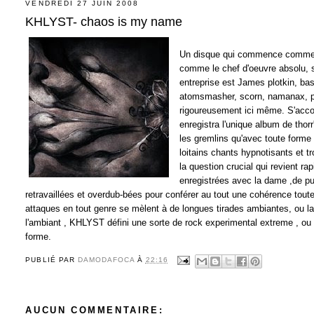
VENDREDI 27 JUIN 2008
KHLYST- chaos is my name
Un disque qui commence comme une
comme le chef d'oeuvre absolu, s
entreprise est James plotkin, bas
atomsmasher, scorn, namanax, phan
rigoureusement ici même. S'acco
enregistra l'unique album de thor
les gremlins qu'avec toute forme 
loitains chants hypnotisants et
la question crucial qui revient r
enregistrées avec la dame ,de p
retravaillées et overdub-bées pour conférer au tout une cohérence toute p
attaques en tout genre se mèlent à de longues tirades ambiantes, ou 
l'ambiant , KHLYST défini une sorte de rock experimental extreme , ou la
forme.
PUBLIÉ PAR
DAMODAFOCA
À
22:16
AUCUN COMMENTAIRE: