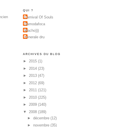
QUI ?
ncien
Carnival Of Souls
Damodafoca
Macho)))
minerale dru
ARCHIVES DU BLOG
►
2015
(1)
►
2014
(23)
►
2013
(47)
►
2012
(69)
►
2011
(121)
►
2010
(225)
►
2009
(140)
▼
2008
(189)
►
décembre
(12)
►
novembre
(35)