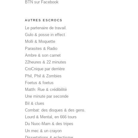
BTN sur Facebook
AUTRES ESCROCS
Le partenaire de travail.
Gulo & posse in effect
Molli & Moquette
Parasites & Radio
Ambre & son carnet
22heures & 22 minutes
CroCnique par derrière
Phil, Phil & Zombies
Foetus & foetus
Matth: Rue & crédibilité
Une minute par seconde
Bil & clues
Combat: des disques & des gens.
Lourd & Mental, en 666 tours
Du Nuoc-Mam & des tripes
Un mec & un crayon
Dissertations & eclectisme