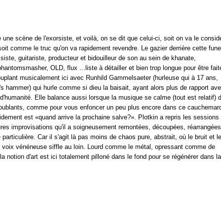
 scène de l'exorsiste, et voilà, on se dit que celui-ci, soit on va le consid
oit comme le truc qu'on va rapidement revendre. Le gazier derrière cette fun
siste, guitariste, producteur et bidouilleur de son au sein de khanate,
tomsmasher, OLD, flux ...liste à détailler et bien trop longue pour être fait
uplant musicalement ici avec Runhild Gammelsaeter (hurleuse qui à 17 ans,
r's hammer) qui hurle comme si dieu la baisait, ayant alors plus de rapport av
d'humanité. Elle balance aussi lorsque la musique se calme (tout est relatif) 
 troublants, comme pour vous enfoncer un peu plus encore dans ce cauchemar
apidement est «quand arrive la prochaine salve?». Plotkin a repris les sessions
ures improvisations qu'il a soigneusement remontées, découpées, réarrangées
articulière. Car il s'agit là pas moins de chaos pure, abstrait, où le bruit et l
la voix vénéneuse siffle au loin. Lourd comme le métal, opressant comme de
 notion d'art est ici totalement pilloné dans le fond pour se régénérer dans l