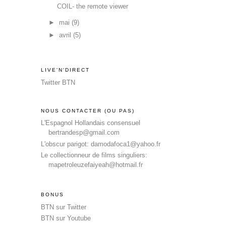
COIL- the remote viewer
►
mai
(9)
►
avril
(5)
LIVE'N'DIRECT
Twitter BTN
NOUS CONTACTER (OU PAS)
L'Espagnol Hollandais consensuel
bertrandesp@gmail.com
L'obscur parigot: damodafoca1@yahoo.fr
Le collectionneur de films singuliers:
mapetroleuzefaiyeah@hotmail.fr
BONUS
BTN sur Twitter
BTN sur Youtube