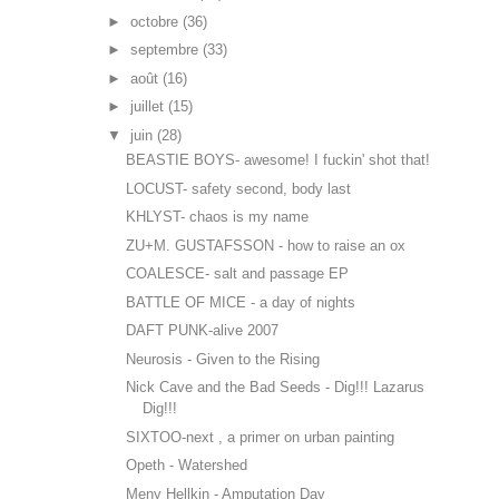
►
octobre
(36)
►
septembre
(33)
►
août
(16)
►
juillet
(15)
▼
juin
(28)
BEASTIE BOYS- awesome! I fuckin' shot that!
LOCUST- safety second, body last
KHLYST- chaos is my name
ZU+M. GUSTAFSSON - how to raise an ox
COALESCE- salt and passage EP
BATTLE OF MICE - a day of nights
DAFT PUNK-alive 2007
Neurosis - Given to the Rising
Nick Cave and the Bad Seeds - Dig!!! Lazarus
Dig!!!
SIXTOO-next , a primer on urban painting
Opeth - Watershed
Meny Hellkin - Amputation Day