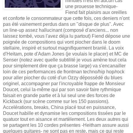
minutes n'est en aucun cas
une prouesse technique-
Fiend fait plaisirs aux oreilles
et conforte le consommateur que cette fois, ces deniers n'ont
pas été vainement perdus dans un "disque de plus". Avec
un line-up assez hallucinant (composé d'anciens... non
laissez tombé, vous l'avez déja lu partout) Fiend dépose une
poignée de compositions qui vont piocher dans le doom
stellaire, inspiré et surtout magnifiquement branlé. La voix
d'Heitam, pote d'Adam Jones (je voulais le placer) et MC de
Senser (notez avec quelle subtilité je vous amène tout cela
pour simplement dire que ça brasse large) va s'encanailler
loin de ces performances de frontman techno/hip hop/rock
pour aller piocher du coté d'un Ozzy dépossédé du blues
originel, accompagner par l'incroyable frappe de Monsieur
Doucet, celui la-même qui par son savoir faire rythmique
faisait en grande partie et à lui seul une des forces de
Kickback (sur scène comme sur les 150 passions).
Accelérations, breaks, China placé tout en puissance,
Doucet habille et dynamise les compositions tissées par le
quatuor tout en aisance et martèlement. Les deux autres qui
se partagent les 10 cordes présentes -Heitham assure aussi
quelques guitares- ne sont pas en reste, mais ce qui reste