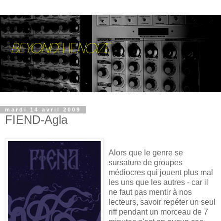
mardi 14 avril 2009
FIEND-Agla
Alors que le genre se
sursature de groupes
médiocres qui jouent plus mal
les uns que les autres - car il
ne faut pas mentir à nos
lecteurs, savoir repéter un seul
riff pendant un morceau de 7